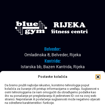
Belveder:
Omladinska 8, Belveder, Rijeka
Kantrida:
Istarska bb, Bazen Kantrida, Rijeka
Pon - Pet:
Postavke kolačića
08:00 - 22:30
Subota:
Da bismo pružili najbolje iskustvo, koristimo tehnologije poput
kolačića za čuvanje i/ili pristup informacijama o uređaju. Suglasnost s
08:00 - 20:30
ovim tehnologijama će nam omogućiti da obrađujemo podatke kao
Nedjelja:
što su ponašanje pri pregledavanju ili jedinstveni ID-ovi na ovoj web
stranici. Nepristanak ili povlačenje suglasnosti može negativno utjecati
Zatvoreno
na određene karakteristike i funkcije.