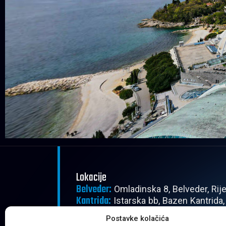
Lokacije
Belveder:
Omladinska 8, Belveder, Rij
Kantrida:
Istarska bb, Bazen Kantrida,
Radno vrijeme
Postavke kolačića
Pon - Pet:
08:00 - 22:30