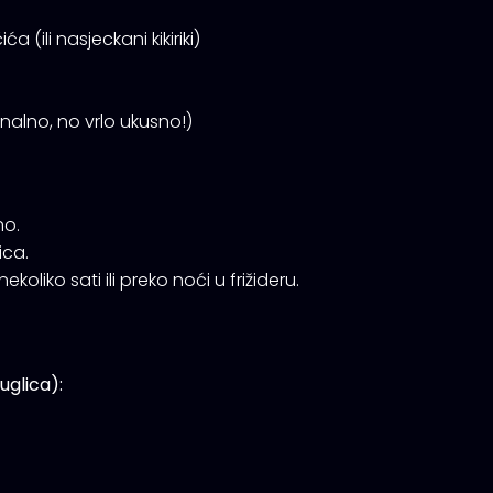
a (ili nasjeckani kikiriki)
onalno, no vrlo ukusno!)
no.
ica.
koliko sati ili preko noći u frižideru.
uglica):