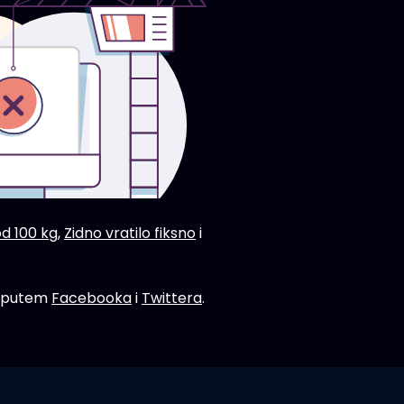
od 100 kg
,
Zidno vratilo fiksno
i
 i putem
Facebooka
i
Twittera
.