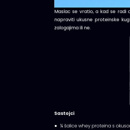
Maslac se vratio, a kad se radi o
napraviti ukusne proteinske kugl
zalogajima ili ne.
Sastojci
¼ šalice whey proteina s okusom