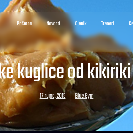
Početna
Novosti
Cjenik
Treneri
Ce
ke kuglice od kikirik
17 rujna, 2015
Blue Gym