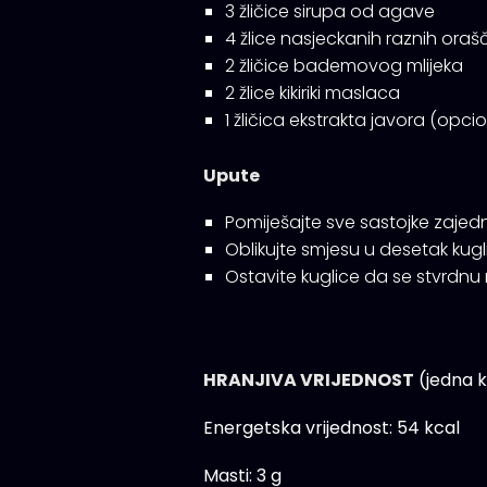
3 žličice sirupa od agave
4 žlice nasjeckanih raznih oraščić
2 žličice bademovog mlijeka
2 žlice kikiriki maslaca
1 žličica ekstrakta javora (opci
Upute
Pomiješajte sve sastojke zajed
Oblikujte smjesu u desetak kugl
Ostavite kuglice da se stvrdnu ne
HRANJIVA VRIJEDNOST
(jedna k
Energetska vrijednost: 54 kcal
Masti: 3 g