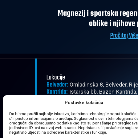
Magnezij i sportska regen
oblike i njihove
Pročitaj Viš
Lokacije
Belveder:
Omladinska 8, Belveder, Rij
Kantrida:
Istarska bb, Bazen Kantrida,
Radno vrijeme
Postavke kolačića
Pon - Pet:
08:00 - 22:30
Subota:
Da bismo pružili najbolje iskustvo, koristimo tehnologije poput kolačića
08:00 - 20:30
i/ili pristup informacijama o uređaju. Suglasnost s ovim tehnologijama 
Nedjelja:
Zatvoreno
omogućiti da obrađujemo podatke kao što su ponašanje pri pregledavanj
jedinstveni ID-ovi na ovoj web stranici. Nepristanak ili povlačenje sugla
negativno utjecati na određene karakteristike i funkcije.