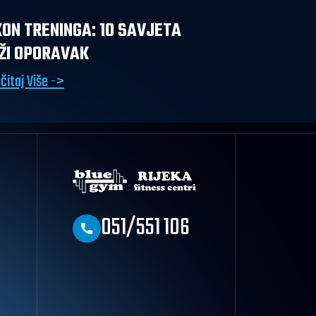
ON TRENINGA: 10 SAVJETA
ŽI OPORAVAK
čitaj Više ->
051/551 106