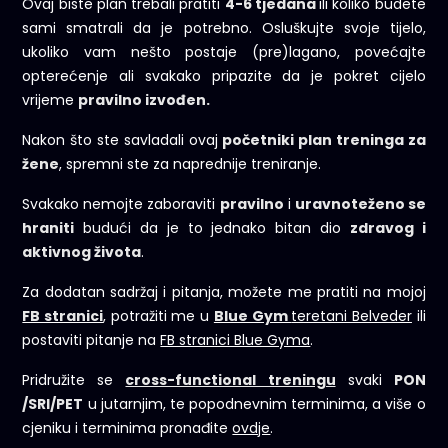
Ovaj biste plan trebali pratiti
4-6 tjedana
ili koliko budete
sami smatrali da je potrebno. Osluškujte svoje tijelo,
ukoliko vam nešto postaje (pre)lagano, povećajte
opterećenje ali svakako pripazite da je pokret cijelo
vrijeme
pravilno izvođen.
Nakon što ste savladali ovaj
početniki plan treninga za
žene
, spremni ste za naprednije treniranje.
Svakako nemojte zaboraviti
pravilno
i
uravnoteženo se
hraniti
budući da je to jednako bitan dio
zdravog i
aktivnog života
.
Za dodatan sadržaj i pitanja, možete me pratiti na mojoj
FB stranici
, potražiti me u
Blue Gym
teretani Belveder
ili
postaviti pitanje na
FB stranici Blue Gyma
.
Pridružite se
cross-functional treningu
svaki
PON
/SRI/PET
u jutarnjim, te popodnevnim terminima, a više o
cjeniku i terminima pronađite
ovdje
.