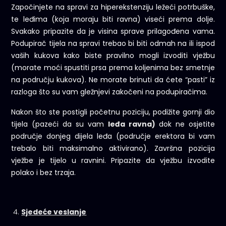
Započinjete na spravi za hiperekstenziju ležeći potrbuške,
te leđima (koja moraju biti ravna) viseći prema dolje.
Svakako pripazite da je visina sprave prilagođena vama.
Podupirač tijela na spravi trebao bi biti odmah na ili ispod
vaših kukova kako biste pravilno mogli izvoditi vježbu
(morate moći spustiti prsa prema koljenima bez smetnje
na području kukova). Ne morate brinuti da ćete “pasti” iz
razloga što su vam gležnjevi zakočeni na podupiračima.
Nakon što ste postigli početnu poziciju, podižite gornji dio
tijela (pazeći da su vam
leđa ravna)
dok ne osjetite
područje donjeg dijela leđa (područje erektora bi vam
trebalo biti maksimalno aktivirano). Završna pozicija
vježbe je tijelo u ravnini. Pripazite da vježbu izvodite
polako i bez trzaja.
Sjedeće veslanje