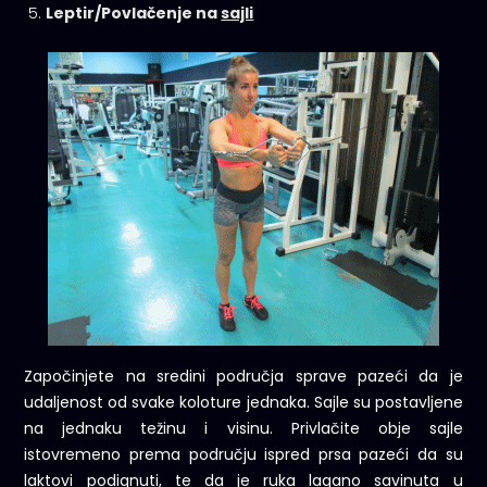
Leptir/Povlačenje na
sajli
Započinjete na sredini područja sprave pazeći da je
udaljenost od svake koloture jednaka. Sajle su postavljene
na jednaku težinu i visinu. Privlačite obje sajle
istovremeno prema području ispred prsa pazeći da su
laktovi podignuti, te da je ruka lagano savinuta u