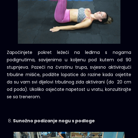
Započinjete pokret ležeći na leđima s nogama
podignutima, savijenima u koljenu pod kutem od 90
stupnjeva. Pazeći na čvrstinu trupa, svjesno aktivirajući
trbušne mišiće, podižite lopatice do razine kada osjetite
da su vam svi dijelovi trbušnog zida aktivirani (do 20 cm
od poda). Ukoliko osjećate napetost u vratu, konzultirajte
se sa trenerom.
Sunožno podizanje nogu s podloge