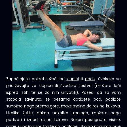
Započinjete pokret ležeći na
klupici
ili
podu
. Svakako se
pridržavajte za klupicu ili švedske ljestve (možete leći
ispred istih te se za njih uhvatiti). Pazeći da su vam
stopala savinuta, te petama dotičete pod, podižite
sunožno noge prema gore, maksimalno do razine kukova.
Ukoliko želite, nakon nekoliko treninga, možete noge
podizati i iznad razine kukova. Nakon postignute visine,
noge sunožno spuštajte do podloge. Ukoliko nogama prije