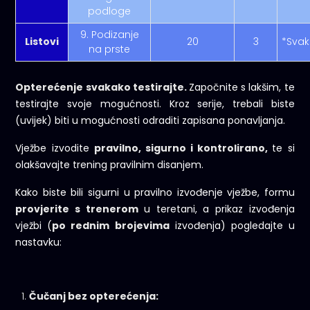
podloge
9. Podizanje
Listovi
20
3
*Sva
na prste
Opterećenje svakako testirajte.
Započnite s lakšim, te
testirajte svoje mogućnosti. Kroz serije, trebali biste
(uvijek) biti u mogućnosti odraditi zapisana ponavljanja.
Vježbe izvodite
pravilno, sigurno i kontrolirano,
te si
olakšavajte trening pravilnim disanjem.
Kako biste bili sigurni u pravilno izvođenje vježbe, formu
provjerite s trenerom
u teretani, a prikaz izvođenja
vježbi (
po rednim brojevima
izvođenja) pogledajte u
nastavku:
Čučanj bez opterećenja: