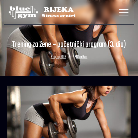
Trening za žene – početnički program (3. dio)
8 rujna, 2016
Blue Gym