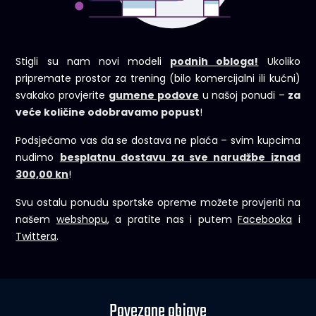
Stigli su nam novi modeli
podnih obloga!
Ukoliko
pripremate prostor za trening (bilo komercijalni ili kućni)
svakako provjerite
gumene podove
u našoj ponudi –
za
veće količine odobravamo popust
!
Podsjećamo vas da se dostava ne plaća – svim kupcima
nudimo
besplatnu dostavu za sve narudžbe iznad
300,00 kn
!
Svu ostalu ponudu sportske opreme možete provjeriti na
našem
webshopu
, a pratite nas i putem
Facebooka
i
Twittera
.
Povezane objave