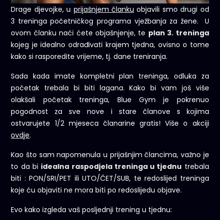
Drage djevojke, u
prijašnjem članku
objavili smo drugi od
3 treninga početničkog programa vježbanja za žene. U
ovom članku naći ćete objašnjenje, te
plan 3. treninga
kojeg je idealno odrađivati krajem tjedna, ovisno o tome
kako si rasporedite vrijeme, tj. dane treniranja.
Sada kada imate kompletni plan treninga, odluka za
početak trebala bi biti lagana. Kako bi vam još više
olakšali početak treninga, Blue Gym je pokrenuo
pogodnost za sve nove i stare članove s kojima
ostvarujete 1/2 mjeseca članarine gratis! Više o akciji
ovdje
.
Kao što sam napomenula u prijašnjim člancima, važno je
to da bi
idealna raspodjela treninga u tjednu
trebala
biti : PON/SRI/PET ili UTO/ČET/SUB, te redoslijed treninga
koje ću objaviti ne mora biti po redoslijedu objave.
Evo kako izgleda vaš posljednji trening u tjednu: