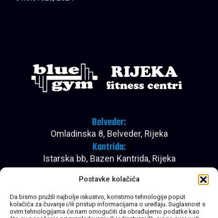
Belveder:
Omladinska 8, Belveder, Rijeka
Kantrida:
Istarska bb, Bazen Kantrida, Rijeka
Pon - Pet:
Postavke kolačića
08:00 - 22:30
Subota:
Da bismo pružili najbolje iskustvo, koristimo tehnologije poput
kolačića za čuvanje i/ili pristup informacijama o uređaju. Suglasnost s
08:00 - 20:30
ovim tehnologijama će nam omogućiti da obrađujemo podatke kao