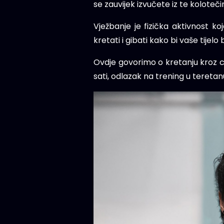
se zauvijek izvučete iz te koloteči
Vježbanje je fizička aktivnost ko
kretati i gibati kako bi vaše tije
Ovdje govorimo o kretanju kroz ci
sati, odlazak na trening u teretanu i