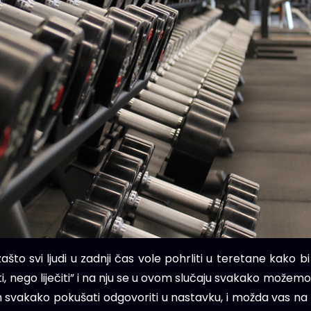
što svi ljudi u zadnji čas vole pohrliti u teretane kako b
iti, nego liječiti” i na nju se u ovom slučaju svakako možemo 
 svakako pokušati odgovoriti u nastavku, i možda vas na t