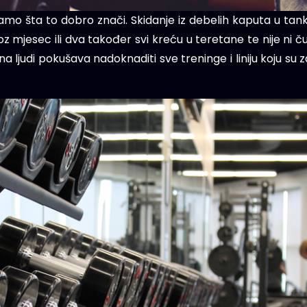
namo šta to dobro znači. Skidanje iz debelih kaputa u tanku
roz mjesec ili dva također svi kreću u teretane te nije ni
a ljudi pokušava nadoknaditi sve treninge i liniju koju su 