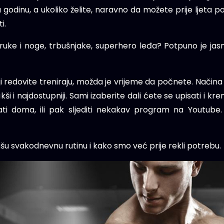
u godinu, a ukoliko želite, naravno da možete prije ljeta po
i.
ake ruke i noge, trbušnjake, superhero leđa? Potpuno je j
koji redovite treniraju, možda je vrijeme da počnete. Nači
ši i najdostupniji. Sami izaberite dali ćete se upisati i kre
ati doma, ili pak sljediti nekakav program na Youtube.
ašu svakodnevnu rutinu i kako smo već prije rekli potrebu.