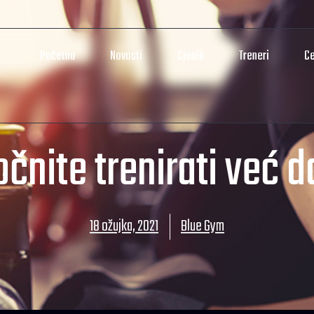
Početna
Novosti
Cjenik
Treneri
Ce
čnite trenirati već 
18 ožujka, 2021
Blue Gym