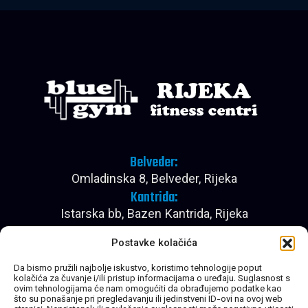
Belveder:
Omladinska 8, Belveder, Rijeka
Kantrida:
Istarska bb, Bazen Kantrida, Rijeka
Pon - Pet:
Postavke kolačića
08:00 - 22:30
Subota:
Da bismo pružili najbolje iskustvo, koristimo tehnologije poput
kolačića za čuvanje i/ili pristup informacijama o uređaju. Suglasnost s
08:00 - 20:30
ovim tehnologijama će nam omogućiti da obrađujemo podatke kao
Nedjelja:
što su ponašanje pri pregledavanju ili jedinstveni ID-ovi na ovoj web