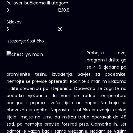
Pullover bučicama ili utegom
3 12,10,8
Sklekovi
5 20
Istezanje: Statičko
Probajte ovaj
program i držite ga
se 4-6 tjedana pa
promijenite težinu izvođenja. Savjet za početnike,
nemojte se previše opteretiti. Počnite s manjim kilažama
i idite stepenicu po stepenicu. Obavezno se zagrijte na
početku vježbanja da vam se radna temperatura
podigne i pripremi vaše tijelo na napor. Na kraju se
obavezno istegnite. Napravite statičko istezanje cijelog
tijela. Imajte na umu da mišiću treba oporavak do 48
sati, pa nemojte previše forsirati prsa. Odmorite ih. Jer
odmor je važan kao i samo vježbanje. Nadam se vašim