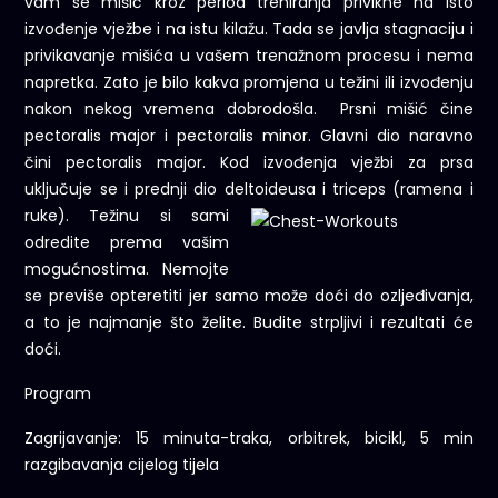
vam se mišić kroz period treniranja privikne na isto
izvođenje vježbe i na istu kilažu. Tada se javlja stagnaciju i
privikavanje mišića u vašem trenažnom procesu i nema
napretka. Zato je bilo kakva promjena u težini ili izvođenju
nakon nekog vremena dobrodošla. Prsni mišić čine
pectoralis major i pectoralis minor. Glavni dio naravno
čini pectoralis major. Kod izvođenja vježbi za prsa
uključuje se i prednji dio deltoideusa i triceps
(ramena i
ruke). Težinu si sami
odredite prema vašim
mogućnostima. Nemojte
se previše opteretiti jer samo može doći do ozljeđivanja,
a to je najmanje što želite. Budite strpljivi i rezultati će
doći.
Program
Zagrijavanje: 15 minuta-traka, orbitrek, bicikl, 5 min
razgibavanja cijelog tijela