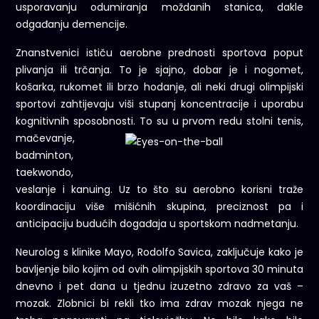
usporavanju odumiranja moždanih stanica, dakle
odgađanju demencije.
Znanstvenici ističu aerobne prednosti sportova poput
plivanja ili trčanja. To je sjajno, dobar je i nogomet,
košarka, rukomet ili brzo hodanje, ali neki drugi olimpijski
sportovi zahtijevaju viši stupanj koncentracije i uporabu
kognitivnih sposobnosti. To su u prvom
redu stolni tenis,
mačevanje,
badminton,
taekwondo,
veslanje i kanuing. Uz to što su aerobno korisni traže
koordinaciju više mišićnih skupina, preciznost pa i
anticipaciju budućih događaja u sportskom nadmetanju.
Neurolog s klinike Mayo, Rodolfo Savica, zaključuje kako je
bavljenje bilo kojim od ovih olimpijskih sportova 30 minuta
dnevno i pet dana u tjednu izuzetno zdravo za vaš –
mozak. Zlobnici bi rekli tko ima zdrav mozak njega ne