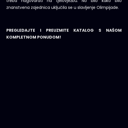
treba nagovarati na tjelovježbu. No bilo kako bilo
znanstvena zajednica uključila se u slavljenje Olimpijade.
PREGLEDAJTE I PREUZMITE KATALOG S NAŠOM
KOMPLETNOM PONUDOM!