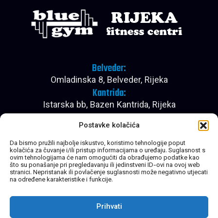
Belveder:
Omladinska 8, Belveder, Rijeka
Kantrida:
Istarska bb, Bazen Kantrida, Rijeka
Pon - Pet:
Postavke kolačića
08:00 - 22:30
Subota:
Da bismo pružili najbolje iskustvo, koristimo tehnologije poput
kolačića za čuvanje i/ili pristup informacijama o uređaju. Suglasnost s
08:00 - 20:30
ovim tehnologijama će nam omogućiti da obrađujemo podatke kao
Nedjelja:
što su ponašanje pri pregledavanju ili jedinstveni ID-ovi na ovoj web
stranici. Nepristanak ili povlačenje suglasnosti može negativno utjecati
Zatvoreno
na određene karakteristike i funkcije.
Prihvati