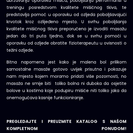
ubrzavanja oporavka mišića, poboljšanja performansi u
treningu posredstvom kvalitete mišićnog tkiva, te
predstavlja pomoć u oporavku od ozljeda poboljšavajući
krvotok kroz ozlijeđeno mjesto. U svrhu poboljšanja
kvalitete mišićnog tkiva preporučeno je izvoditi masažu
jedan do tri puta tjedno, dok se u svrhu pomoći u
oporavku od ozljede obratite fizioterapeutu u ovisnosti o
težini ozljede.
Bitna napomena jest kako je malena bol prilikom
samostalne masaže gotovo uvijek prisutna i pokazuje
nam mjesto kojem moramo pridati više pozornosti, no
masaža ne smije biti toliko bolna ni duboka da osjetite
bolove u kostima koje podupiru mišiće niti toliko jaka da
onemogućava kasnije funkcioniranje.
PREGLEDAJTE I PREUZMITE KATALOG S NAŠOM
KOMPLETNOM PONUDOM!