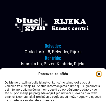
Belveder:
Omladinska 8, Belveder, Rijeka
Kantrida:
Istarska bb, Bazen Kantrida, Rijeka
Pon - Pet:
Postavke kolačića
08:00 - 22:30
Subota:
Da bismo pružili najbolje iskustvo, koristimo tehnologije poput
kolačića za čuvanje i/ili pristup informacijama o uređaju. Suglasnost s
08:00 - 20:30
ovim tehnologijama će nam omogućiti da obrađujemo podatke kao
Nedjelja:
što su ponašanje pri pregledavanju ili jedinstveni ID-ovi na ovoj web
stranici. Nepristanak ili povlačenje suglasnosti može negativno utjecati
Zatvoreno
na određene karakteristike i funkcije.