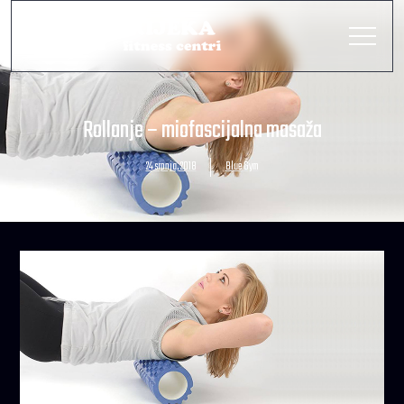
Rollanje – miofascijalna masaža
24 srpnja, 2018
Blue Gym