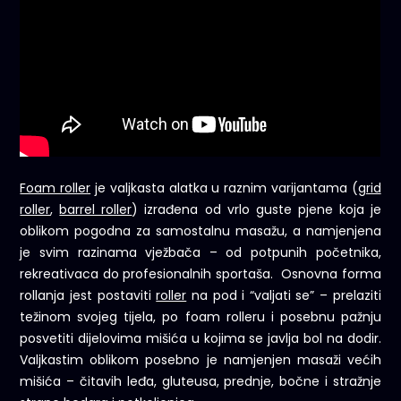
Foam roller
je valjkasta alatka u raznim varijantama (
grid
roller
,
barrel roller
) izrađena od vrlo guste pjene koja je
oblikom pogodna za samostalnu masažu, a namjenjena
je svim razinama vježbača – od potpunih početnika,
rekreativaca do profesionalnih sportaša. Osnovna forma
rollanja jest postaviti
roller
na pod i “valjati se” – prelaziti
težinom svojeg tijela, po foam rolleru i posebnu pažnju
posvetiti dijelovima mišića u kojima se javlja bol na dodir.
Valjkastim oblikom posebno je namjenjen masaži većih
mišića – čitavih leđa, gluteusa, prednje, bočne i stražnje