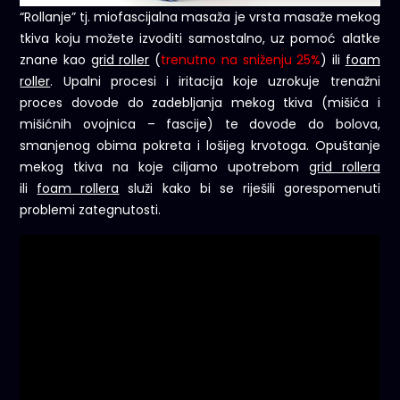
“Rollanje” tj. miofascijalna masaža je vrsta masaže mekog
tkiva koju možete izvoditi samostalno, uz pomoć alatke
znane kao
grid roller
(
trenutno na sniženju 25%
) ili
foam
roller
. Upalni procesi i iritacija koje uzrokuje trenažni
proces dovode do zadebljanja mekog tkiva (mišića i
mišićnih ovojnica – fascije) te dovode do bolova,
smanjenog obima pokreta i lošijeg krvotoga. Opuštanje
mekog tkiva na koje ciljamo upotrebom
grid rollera
ili
foam rollera
služi kako bi se riješili gorespomenuti
problemi zategnutosti.