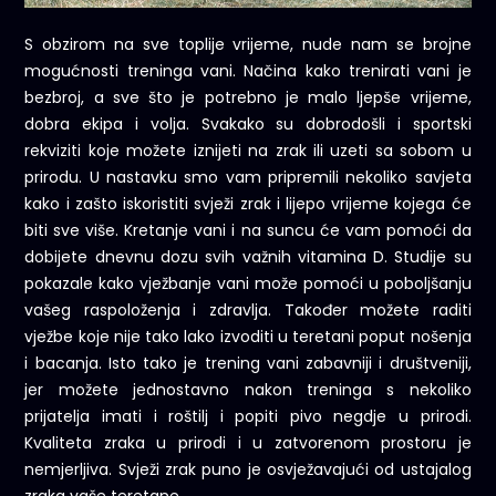
S obzirom na sve toplije vrijeme, nude nam se brojne
mogućnosti treninga vani. Načina kako trenirati vani je
bezbroj, a sve što je potrebno je malo ljepše vrijeme,
dobra ekipa i volja. Svakako su dobrodošli i sportski
rekviziti koje možete iznijeti na zrak ili uzeti sa sobom u
prirodu. U nastavku smo vam pripremili nekoliko savjeta
kako i zašto iskoristiti svježi zrak i lijepo vrijeme kojega će
biti sve više. Kretanje vani i na suncu će vam pomoći da
dobijete dnevnu dozu svih važnih vitamina D. Studije su
pokazale kako vježbanje vani može pomoći u poboljšanju
vašeg raspoloženja i zdravlja. Također možete raditi
vježbe koje nije tako lako izvoditi u teretani poput nošenja
i bacanja. Isto tako je trening vani zabavniji i društveniji,
jer možete jednostavno nakon treninga s nekoliko
prijatelja imati i roštilj i popiti pivo negdje u prirodi.
Kvaliteta zraka u prirodi i u zatvorenom prostoru je
nemjerljiva. Svježi zrak puno je osvježavajući od ustajalog
zraka vaše teretane.