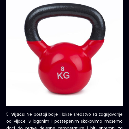
5.
Vijača
: Ne postoji bolje i lakše sredstvo za zagrijavanje
od vijače. S laganim i postepenim skokovima možemo
doći do prave tjelesne temperature i biti spremni za