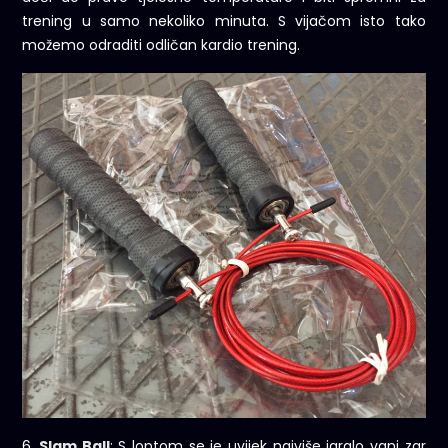
trening u samo nekoliko minuta. S vijačom isto tako
možemo odraditi odličan kardio trening.
6.
Slam Ball
: S loptom se je uvijek najviše igralo vani zar