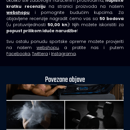
Ukoliko ste zadovoljni naručenim proizvodima,
napišite
kratku recenziju
na stranici proizvoda na našem
webshopu
i pomognite budućim kupcima. Za
objavljene recenzije nagradit ćemo vas sa
50 bodova
(u protuvrijednosti
50,00 kn
)! Njih možete iskoristiti za
popust prilikom iduće narudžbe
!
Svu ostalu ponudu sportske opreme možete provjeriti
na našem
webshopu
, a pratite nas i putem
Facebooka,
Twittera
i
Instagrama
.
Povezane objave