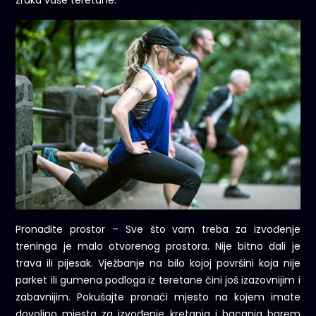
Pronađite prostor – Sve što vam treba za izvođenje
treninga je malo otvorenog prostora. Nije bitno dali je
trava ili pijesak. Vježbanje na bilo kojoj površini koja nije
parket ili gumena podloga iz teretane čini još izazovnijim i
zabavnijim. Pokušajte pronaći mjesto na kojem imate
dovoljno mjesta za izvođenje kretanja i bacanja barem