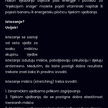
nakon vježbanja osjetite pad energije i potrebu za
“injekcijom snage” možete popiti vitaminski napitak ili
pojesti bananu ili energetsku pločicu tijekom vježbanja.
Istezanje?
Uvijek!
Istezanje se sastoji
od seta vježbi za
svaku mišićnu
skupinu. Vježbe
istezanja izdužuju mišiće, poboljšavaju cirkulaciju i djeluju
antistresno. Međutim, da biste postigli dobre rezultate
trebate znati kako ih pravilno izvoditi.
Istezanje mišića (stretching) treba izvoditi :
1. Dinamičkim vježbama prilikom zagrijavanja
2. Tijekom vježbanja, da se postigne dobra elastičnost
treniranih mišića