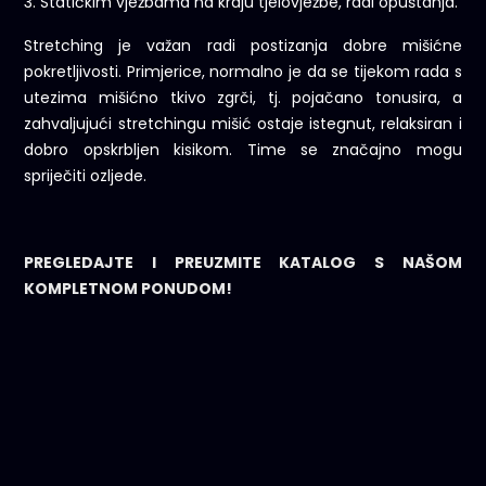
3. Statičkim vježbama na kraju tjelovježbe, radi opuštanja.
Stretching je važan radi postizanja dobre mišićne
pokretljivosti. Primjerice, normalno je da se tijekom rada s
utezima mišićno tkivo zgrči, tj. pojačano tonusira, a
zahvaljujući stretchingu mišić ostaje istegnut, relaksiran i
dobro opskrbljen kisikom. Time se značajno mogu
spriječiti ozljede.
PREGLEDAJTE I PREUZMITE KATALOG S NAŠOM
KOMPLETNOM PONUDOM!