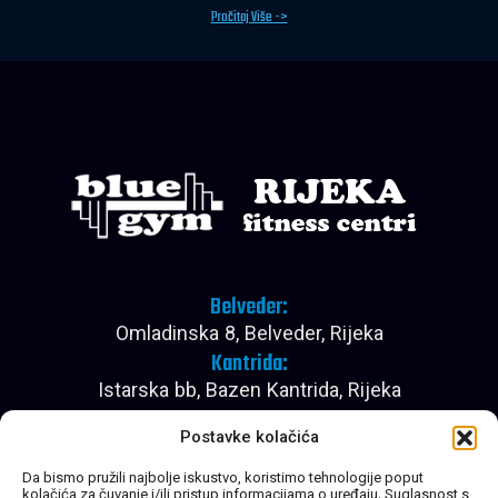
Pročitaj Više ->
Belveder:
Omladinska 8, Belveder, Rijeka
Kantrida:
Istarska bb, Bazen Kantrida, Rijeka
Pon - Pet:
Postavke kolačića
08:00 - 22:30
Subota:
Da bismo pružili najbolje iskustvo, koristimo tehnologije poput
kolačića za čuvanje i/ili pristup informacijama o uređaju. Suglasnost s