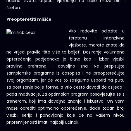
načina života, utjecaj vježbanja na tijelo može biti i
štetan.
Preopteretiti mišiće
Ako redovito odlazite u
teretanu i intenzivno
vježbate, morate znate da
ne vrijedi pravilo “što više to bolje!”. Doziranje volumena
opterećenja podjednako je bitno kao i izbor vježbi,
pravilna prehrana i dovoljno sna. Ne prepisujte
šampionske programe iz časopisa i ne preopterećujte
svoj organizam, jer će vas to zasigurno usporiti na putu
za postizanje bolje forme, a vrlo često dovodi do ozljeda i
pada motivacije. Za optimalan program posavjetujte se s
trenerom, koji ima dovoljno znanja i iskustva. On vam
može odrediti optimalno opterećenje, dakle točan broj
vježbi, serija i ponavljanja koje će na vašem nivou
pripremljenosti imati najbolji učinak.