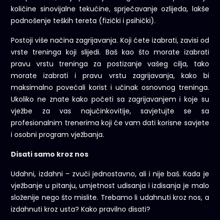
količine sinovijalne tekućine, sprječavanje ozlijeda, lakše
podnošenje teških tereta (fizički i psihički).
Postoji više načina zagrijavanja. Koji ćete izabrati, zavisi od
vrste treninga koji slijedi. Baš kao što morate izabrati
pravu vrstu treninga za postizanje vašeg cilja, tako
morate izabrati i pravu vrstu zagrijavanja, kako bi
maksimalno povećali korist i učinak osnovnog treninga.
Ukoliko ne znate kako početi sa zagrijavanjem i koje su
vježbe za vas najučinkovitije, savjetujte se sa
profesionalnim trenerima koji će vam dati korisne savjete
i osobni program vježbanja.
Disati samo kroz nos
Udahni, izdahni – zvuči jednostavno, ali i nije baš. Kada je
vježbanje u pitanju, umjetnost udisanja i izdisanja je malo
složenije nego što mislite. Trebamo li udahnuti kroz nos, a
izdahnuti kroz usta? Kako pravilno disati?