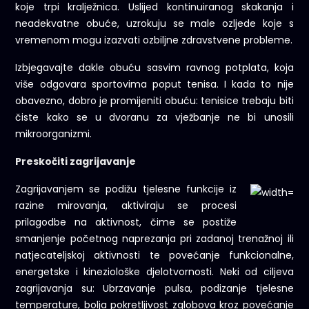
koje trpi kralježnica. Uslijed kontinuiranog skakanja i
neadekvatne obuće, uzrokuju se male ozljede koje s
vremenom mogu izazvati ozbiljne zdravstvene probleme.
Izbjegavajte dakle obuću sasvim ravnog potplata, koja
više odgovara sportovima poput tenisa. I kada to nije
obavezno, dobro je promijeniti obuću: tenisice trebaju biti
čiste kako se u dvoranu za vježbanje ne bi unosili
mikroorganizmi.
Preskočiti zagrijavanje
Zagrijavanjem se podižu tjelesne funkcije iz
razine mirovanja, aktiviraju se procesi
prilagodbe na aktivnost, čime se postiže
smanjenje početnog naprezanja pri zadanoj trenažnoj ili
natjecateljskoj aktivnosti te povećanje funkcionalne,
energetske i kineziološke djelotvornosti. Neki od ciljeva
zagrijavanja su: Ubrzavanje pulsa, podizanje tjelesne
temperature, bolja pokretljivost zglobova kroz povećanje