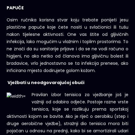
PAPUČE
Osim ručnika korisna stvar koju trebate ponijeti jesu
plastične papuče koje ćete nositi u svlačionici ili tušu
nakon tijelesne aktivnosti. One vas štite od gljivičnih
infekcija, lako mogućim u vlažnim i toplim prostorima. To
ne znači da su sanitarije prljave i da se ne vodi računa o
higijeni, no ako netko od članova ima gljivičnu bolest ili
bradavice, vrlo jednostavno se ta infekcija prenese, ako
inficirano mjesto dodirujete golom kožom.
Vježbati
u neodgovarajućoj obući
Pravilan izbor tenisica za vježbanje još je
važniji od odabira odjeće. Postoje razne vrste
tenisica, koje se razlikuju prema sportskoj
aktivnosti kojom se bavite. Ako je riječ o aerobiku (step i
druge aerobične vježbe), stražnji dio tenisica mora biti
pojačan u odnosu na prednji, kako bi se amortizirali udari