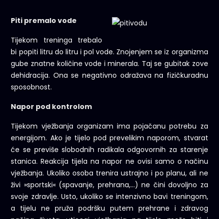
Piti premalo vode
Tijekom treninga trebalo
bi popiti litru do litru i pol vode. Znojenjem se iz organizma
gube znatne količine vode i minerala. Taj se gubitak zove
dehidracija. Ona se negativno odražava na fizičkuradnu
sposobnost.
Napor pod kontrolom
Tijekom vježbanja organizam ima pojačanu potrebu za
energijom. Ako je tijelo pod prevelikim naporom, stvarat
će se previše slobodnih radikala odgovornih za starenje
stanica. Reakcija tijela na napor ne ovisi samo o načinu
vježbanja. Ukoliko osoba trenira ustrajno i po planu, ali ne
živi »sportski« (spavanje, prehrana,…) ne čini dovoljno za
svoje zdravlje. Usto, ukoliko se intenzivno bavi treningom,
a tijelu ne pruža podršku putem prehrane i zdravog