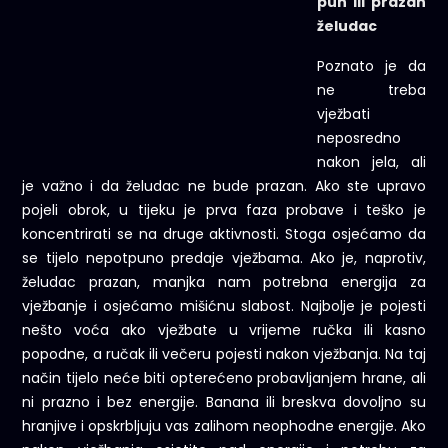
pun ili prazan
želudac
Poznato je da
ne treba
vježbati
neposredno
nakon jela, ali
je važno i da želudac ne bude prazan. Ako ste upravo
pojeli obrok, u tijeku je prva faza probave i teško je
koncentrirati se na druge aktivnosti. Stoga osjećamo da
se tijelo nepotpuno predaje vježbama. Ako je, naprotiv,
želudac prazan, manjka nam potrebna energija za
vježbanje i osjećamo mišićnu slabost. Najbolje je pojesti
nešto voća ako vježbate u vrijeme ručka ili kasno
popodne, a ručak ili večeru pojesti nakon vježbanja. Na taj
način tijelo neće biti opterećeno probavljanjem hrane, ali
ni prazno i bez energije. Banana ili breskva dovoljno su
hranjive i opskrbljuju vas zalihom neophodne energije. Ako