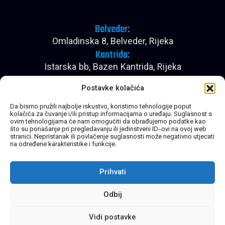
Belveder:
Omladinska 8, Belveder, Rijeka
Kantrida:
Istarska bb, Bazen Kantrida, Rijeka
Pon - Pet:
Postavke kolačića
08:00 - 22:30
Subota:
Da bismo pružili najbolje iskustvo, koristimo tehnologije poput
kolačića za čuvanje i/ili pristup informacijama o uređaju. Suglasnost s
08:00 - 20:30
ovim tehnologijama će nam omogućiti da obrađujemo podatke kao
Nedjelja:
što su ponašanje pri pregledavanju ili jedinstveni ID-ovi na ovoj web
stranici. Nepristanak ili povlačenje suglasnosti može negativno utjecati
Zatvoreno
na određene karakteristike i funkcije.
Prihvati
Brzi linkovi
Socijalne mreže
Početna
Facebook
Cjenik
Instagram
Kontakt
Novosti
Odbij
Vidi postavke