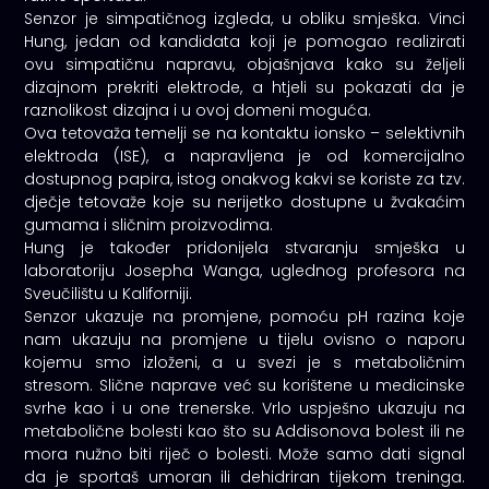
Senzor je simpatičnog izgleda, u obliku smješka. Vinci
Hung, jedan od kandidata koji je pomogao realizirati
ovu simpatičnu napravu, objašnjava kako su željeli
dizajnom prekriti elektrode, a htjeli su pokazati da je
raznolikost dizajna i u ovoj domeni moguća.
Ova tetovaža temelji se na kontaktu ionsko – selektivnih
elektroda (ISE), a napravljena je od komercijalno
dostupnog papira, istog onakvog kakvi se koriste za tzv.
dječje tetovaže koje su nerijetko dostupne u žvakaćim
gumama i sličnim proizvodima.
Hung je također pridonijela stvaranju smješka u
laboratoriju Josepha Wanga, uglednog profesora na
Sveučilištu u Kaliforniji.
Senzor ukazuje na promjene, pomoću pH razina koje
nam ukazuju na promjene u tijelu ovisno o naporu
kojemu smo izloženi, a u svezi je s metaboličnim
stresom. Slične naprave već su korištene u medicinske
svrhe kao i u one trenerske. Vrlo uspješno ukazuju na
metabolične bolesti kao što su Addisonova bolest ili ne
mora nužno biti riječ o bolesti. Može samo dati signal
da je sportaš umoran ili dehidriran tijekom treninga.