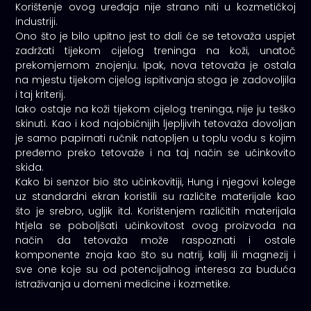
Korištenje ovog uređaja nije strano niti u kozmetičkoj
industriji.
Ono što je bilo upitno jest to dali će se tetovaža uspjet
zadržati tijekom cijelog treninga na koži, unatoč
prekomjernom znojenju. Ipak, nova tetovaža je ostala
na mjestu tijekom cijelog ispitivanja stoga je zadovoljila
i taj kriterij.
Iako ostaje na koži tijekom cijelog treninga, nije ju teško
skinuti. Kao i kod najobičnijih ljepljivih tetovaža dovoljan
je samo papirnati ručnik natopljen u toplu vodu s kojim
pređemo preko tetovaže i na taj način se učinkovito
skida.
Kako bi senzor bio što učinkovitiji, Hung i njegovi kolege
uz standardni ekran koristili su različite materijale kao
što je srebro, ugljik itd. Korištenjem različitih materijala
htjela se poboljšati učinkovitost ovog proizvoda na
način da tetovaža može raspoznati i ostale
komponente znoja kao što su natrij, kalij ili magnezij i
sve one koje su od potencijalnog interesa za buduća
istraživanja u domeni medicine i kozmetike.