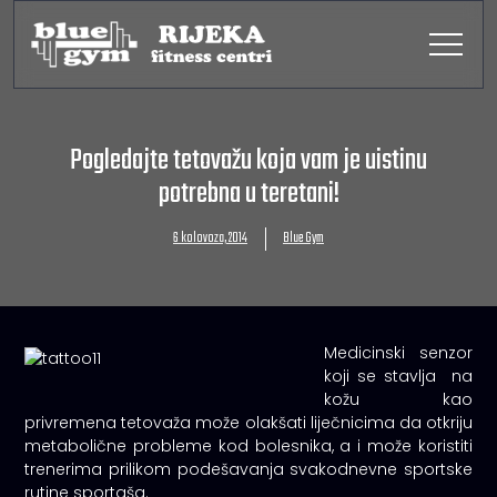
Pogledajte tetovažu koja vam je uistinu
potrebna u teretani!
6 kolovoza, 2014
Blue Gym
Medicinski senzor
koji se stavlja na
kožu kao
privremena tetovaža može olakšati liječnicima da otkriju
metabolične probleme kod bolesnika, a i može koristiti
trenerima prilikom podešavanja svakodnevne sportske
rutine sportaša.