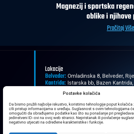
Magnezij i sportska regen
oblike i njihove
Pročitaj Viš
Lokacije
Belveder:
Omladinska 8, Belveder, Rij
Kantrida:
Istarska bb, Bazen Kantrida,
Radno vrijeme
Postavke kolačića
Pon - Pet:
08:00 - 22:30
Subota:
Da bismo pružili najbolje iskustvo, koristimo tehnologije poput kolačića
08:00 - 20:30
i/ili pristup informacijama o uređaju. Suglasnost s ovim tehnologijama 
Nedjelja:
Zatvoreno
omogućiti da obrađujemo podatke kao što su ponašanje pri pregledavanj
jedinstveni ID-ovi na ovoj web stranici. Nepristanak ili povlačenje sugla
negativno utjecati na određene karakteristike i funkcije.