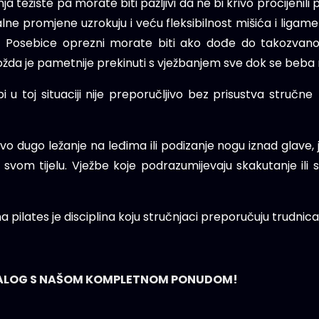
a težište pa morate biti pažljivi da ne bi krivo procijenili 
 promjene uzrokuju i veću fleksibilnost mišića i ligamen
i. Posebice oprezni morate biti ako dođe do takozva
možda je pametnije prekinuti s vježbanjem sve dok se beba 
 u toj situaciji nije preporučljivo bez prisustva stručne
jivo dugo ležanje na leđima ili podizanje nogu iznad glave,
svom tijelu. Vježbe koje podrazumijevaju skakutanje ili 
pilates je disciplina koju stručnjaci preporučuju trudnic
ATALOG S NAŠOM KOMPLETNOM PONUDOM!