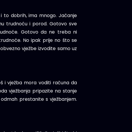
 i to dobrih, ima mnogo. Jačanje
amu trudnoću i porod. Gotovo sve
trudnoće. Gotovo da ne treba ni
 trudnoće. No ipak prije no što se
 i obvezno vježbe izvodite samo uz
još i vježba mora voditi računa da
oda vježbanja pripazite na stanje
ol, odmah prestanite s vježbanjem.