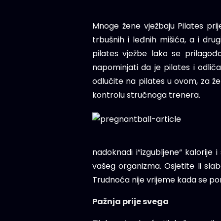
Mnoge žene vježbaju Pilates pri
trbušnih i leđnih mišića, a i d
pilates vježbe lako se prilago
napominjati da je pilates i odlič
odlučite na pilates u ovom, za že
kontrolu stručnoga trenera.
nadoknadi i“izgubljene“ kalorije
vašeg organizma. Osjetite li slab
Trudnoća nije vrijeme kada se pomi
Pažnja prije svega