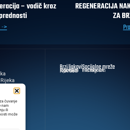
eracija – vodič kroz
REGENERACIJA NAK
 prednosti
ZA BR
e ->
Pro
Brzi linkovi
Socijalne mreže
Početna
Facebook
Cjenik
Instagram
Kontakt
Novosti
eka
 Rijeka
 za čuvanje
će nam
u ili
snosti može