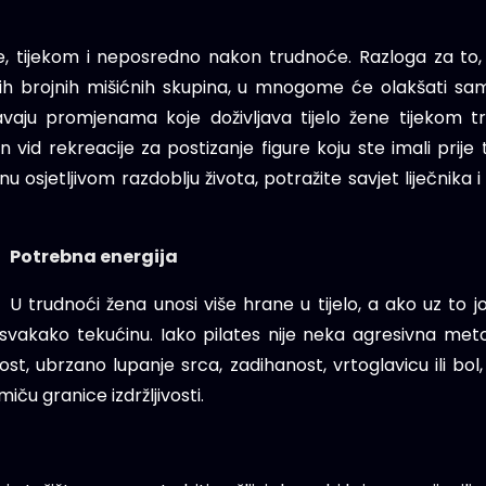
je, tijekom i neposredno nakon trudnoće. Razloga za to,
rugih brojnih mišićnih skupina, u mnogome će olakšati s
đavaju promjenama koje doživljava tijelo žene tijekom 
an vid rekreacije za postizanje figure koju ste imali prije
nu osjetljivom razdoblju života, potražite savjet liječnika
Potrebna energija
U trudnoći žena unosi više hrane u tijelo, a ako uz to 
 i svakako tekućinu. Iako pilates nije neka agresivna met
ost, ubrzano lupanje srca, zadihanost, vrtoglavicu ili b
ču granice izdržljivosti.