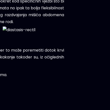
pokret kod specifičnih vježbi što bi
ata no ipak ta bolja fleksibilnost
nog razdvajanja mišića abdomena
ne rodi.
 jer to može poremetiti dotok krvi
skakanje također su, iz očiglednih
ama.