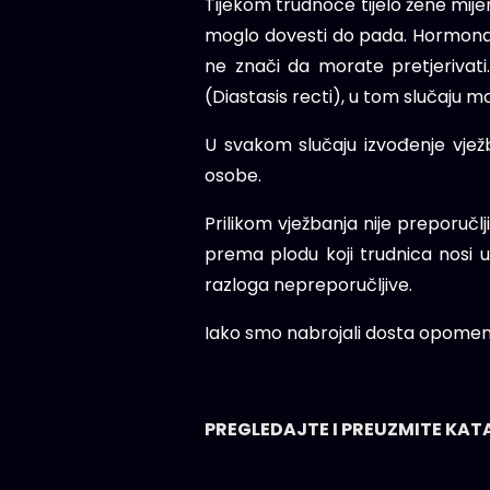
Tijekom trudnoće tijelo žene mijenj
moglo dovesti do pada. Hormonalne
ne znači da morate pretjerivat
(Diastasis recti), u tom slučaju 
U svakom slučaju izvođenje vježbi
osobe.
Prilikom vježbanja nije preporučl
prema plodu koji trudnica nosi u 
razloga nepreporučljive.
Iako smo nabrojali dosta opomena 
PREGLEDAJTE I PREUZMITE K