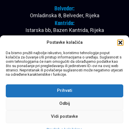
Belveder:
Omladinska 8, Belveder, Rijeka
Kantrida:
Istarska bb, Bazen Kantrida, Rijeka
Pon - Pet:
Postavke kolačića
08:00 - 22:30
Subota:
Da bismo pružili najbolje iskustvo, koristimo tehnologije poput
kolačića za čuvanje i/ili pristup informacijama o uređaju. Suglasnost s
08:00 - 20:30
ovim tehnologijama će nam omogućiti da obrađujemo podatke kao
Nedjelja:
što su ponašanje pri pregledavanju ili jedinstveni ID-ovi na ovoj web
stranici. Nepristanak ili povlačenje suglasnosti može negativno utjecati
Zatvoreno
na određene karakteristike i funkcije.
Prihvati
Brzi linkovi
Socijalne mreže
Početna
Facebook
Cjenik
Instagram
Kontakt
Novosti
Odbij
Vidi postavke
© Sva prava pridržana. 2026. Blue Gym d.o.o.