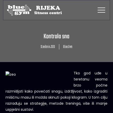
Kontrola sna
13 svibnja, 2013
Blue Gym
Tko god uđe u
teretanu veoma
brzo počne
razmišljati kako povećati snagu, izdržljivost, kako izgraditi
mišićnu masu ili možda skinuti pokoji kilogram. U tom cilju
razrađuju se strategije, metode treninga, više ili manje
uspješni sustavi.