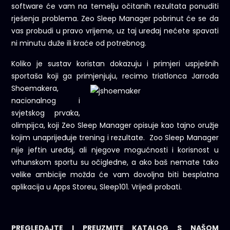
software će vam na temelju očitanih rezultata ponuditi
rješenja problema. Zeo Sleep Manager pobrinut će se da
vas probudi u pravo vrijeme, uz taj uređaj nećete spavati
ni minutu duže ili kraće od potrebnog.
Koliko je sustav koristan dokazuju i primjeri uspješnih
sportaša koji ga primjenjuju, recimo triatlonca Jarroda
Shoemakera,
nacionalnog i
svjetskog prvaka,
olimpijca, koji Zeo Sleep Manager opisuje kao tajno oružje
kojim unaprijeđuje trening i rezultate. Zoo Sleep Manager
nije jeftin uređaj, ali njegove mogućnosti i korisnost u
vrhunskom sportu su očigledne, a ako baš nemate tako
velike ambicije možda će vam dovoljna biti besplatna
aplikacija u Apps Storeu, Sleep101. Vrijedi probati.
PREGLEDAJTE I PREUZMITE KATALOG S NAŠOM