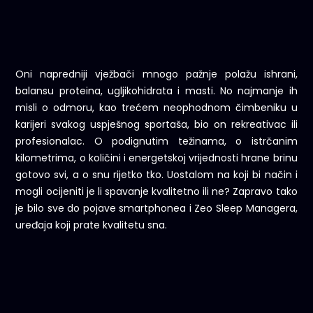
Oni napredniji vježbači mnogo pažnje polažu ishrani,
balansu proteina, ugljikohidrata i masti. No najmanje ih
misli o odmoru, kao trećem neophodnom čimbeniku u
karijeri svakog uspješnog sportaša, bio on rekreativac ili
profesionalac. O podignutim težinama, o istrčanim
kilometrima, o količini i energetskoj vrijednosti hrane brinu
gotovo svi, a o snu rijetko tko. Uostalom na koji bi način i
mogli ocijeniti je li spavanje kvalitetno ili ne? Zapravo tako
je bilo sve do pojave smartphonea i Zeo Sleep Managera,
uređaja koji prate kvalitetu sna.