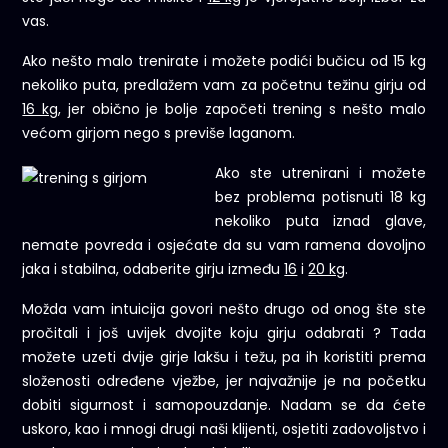
vas.
Ako nešto malo trenirate i možete podići bučicu od 15 kg
nekoliko puta, predlažem vam za početnu težinu girju od
16 kg
, jer obično je bolje započeti trening s nešto malo
većom girjom nego s previše laganom.
Ako ste utrenirani i možete
bez problema potisnuti 18 kg
nekoliko puta iznad glave,
nemate povreda i osjećate da su vam ramena dovoljno
jaka i stabilna, odaberite girju između
16
i
20 kg
.
Možda vam intuicija govori nešto drugo od onog šte ste
pročitali i još uvijek dvojite koju girju odabrati ? Tada
možete uzeti dvije girje lakšu i težu, pa ih koristiti prema
složenosti određene vježbe, jer najvažnije je na početku
dobiti sigurnost i samopouzdanje. Nadam se da ćete
uskoro, kao i mnogi drugi naši klijenti, osjetiti zadovoljstvo i