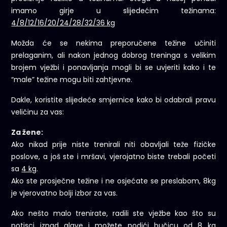
imamo girje u slijedećim težinama:
4/8/12/16/20/24/28/32/36 kg
Možda će se nekima preporučene težine učiniti
prelaganim, ali nakon jednog dobrog treninga s velikim
brojem vježbi i ponavljanja mogli bi se uvjeriti kako i te
“male” težine mogu biti zahtjevne.
Dakle, koristite slijedeće smjernice kako bi odabrali pravu
veličinu za vas:
Za žene:
Ako nikad prije niste trenirali niti obavljali teže fizičke
poslove, a još ste i mršavi, vjerojatno biste trebali početi
sa
4 kg
.
Ako ste prosječne težine i ne osjećate se preslabom, 8kg
je vjerovatno bolji izbor za vas.
Ako nešto malo trenirate, radili ste vježbe kao što su
potisci iznad glave i možete podići bučicu od 8 kg