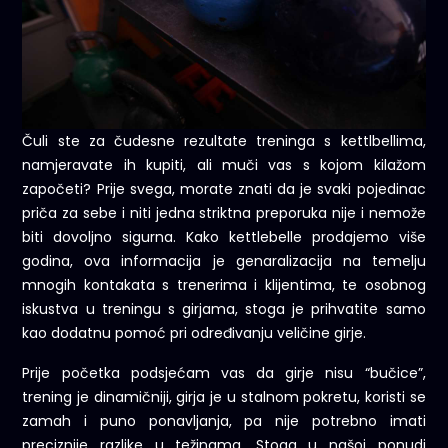
Čuli ste za čudesne rezultate treninga s kettlbellima,
namjeravate ih kupiti, ali muči vas s kojom kilažom
započeti? Prije svega, morate znati da je svaki pojedinac
priča za sebe i niti jedna striktna preporuka nije i nemože
biti dovoljno sigurna. Kako kettlebelle prodajemo više
godina, ova informacija je genaralizacija na temelju
mnogih kontakata s trenerima i klijentima, te osobnog
iskustva u treningu s girjama, stoga je prihvatite samo
kao dodatnu pomoć pri određivanju veličine girje.
Prije početka podsjećam vas da girje nisu “bučice”,
trening je dinamičniji, girja je u stalnom pokretu, koristi se
zamah i puno ponavljanja, pa nije potrebno imati
preciznije razlike u težinama. Stoga u našoj ponudi