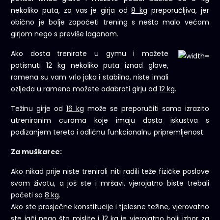
nekoliko puta, za vas je girja od
8 kg
preporučljiva, jer
obično je bolje započeti trening s nešto malo većom
girjom nego s previše laganom.
Ako dosta trenirate u
gymu i možete
potisnuti 12 kg nekoliko
puta iznad glave,
ramena su vam vrlo jaka i stabilna, niste imali
ozljeda u ramena možete odabrati girju od
12 kg
.
Težinu girje od
16 kg
može se preporučiti samo izrazito
utreniranim curama koje imaju dosta iskustva s
podizanjem tereta i odličnu funkcionalnu pripremljenost.
Za muškarce:
Ako nikad prije niste trenirali niti radili teže fizičke poslove
svom životu, a još ste i mršavi, vjerojatno biste trebali
početi sa
8 kg
.
Ako ste prosječne konstitucije i tjelesne težine, vjerovatno
ste jači nego što mislite i
12 kg
je vjerojatno bolji izbor za