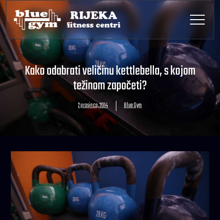
Kako odabrati veličinu kettlebella, s kojom
težinom započeti?
2 prosinca, 2014
Blue Gym