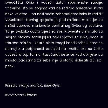
sveučilištu Ohio i vodeći autor spomenute studije.
“Otprilike isto se događa kad ne radimo određene stvari
neko vrijeme – na neki način zaboravljamo kako ih raditi.”
Vizualizirani trening spriječio je pad mišićne mase jer su
mišići zapravo marionete centralnog živčanog sustava.
To je svakako dobra vijest za sve. Provedite 5 minuta za
svojim stolom zamišljajući neku vježbu za ruke, noge ili
trbušne mišiće, i zaista biste mogli imati koristi. Samo se
nemojte u potpunosti oslanjati na maštu ako se želite
dovesti u top formu. Razočarat ćete se kad otkrijete da
mašta ipak sama za sebe nije u stanju isklesati tzv. six-
pack.
Priredio:
Franjo Maričić, Blue Gym
Izvor:
Men’s Fitness