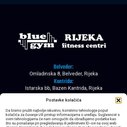
Belveder:
Omladinska 8, Belveder, Rijeka
Kantrida:
Istarska bb, Bazen Kantrida, Rijeka
Pon - Pet:
Postavke kolačića
08:00 - 22:30
Subota:
Da bismo pružili najbolje iskustvo, koristimo tehnologije poput
kolačića za čuvanje i/ili pristup informacijama o uređaju. Suglasnost s
08:00 - 20:30
ovim tehnologijama će nam omogućiti da obrađujemo podatke kao
Nedjelja:
što su ponašanje pri pregledavanju ili jedinstveni ID-ovi na ovoj web