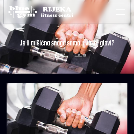
Je li mišićna snaga samo u vašoj glavi?
9 ožujka, 2015
Blue Gym