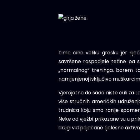
Time čine veliku grešku jer rij
savršene raspodjele težine pa se 
„normalnog“ treninga, barem tak
namijenjenoj isključivo muškarcim
Vjerojatno do sada niste čuli za Lau
više stručnih američkih udruženja
trudnica koju smo ranije spomen
Neke od vježbi prikazane su u prilo
drugi vid pojačane tjelesne aktivno