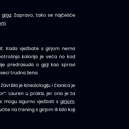
o
girja
. Zapravo, tako se najčešće
jom
.
vit. Kada vježbate s girjom nema
 potrošnja kalorija je veća no kod
zbije predrasuda o
girji
kao spravi
eseci trudna žena.
avršila je kineziologiju i članica je
r“. Lauren u praksi, jer ona je ta
će mogu sigurno vježbati s
girjom
.
te na trening s girjom ili bilo koji