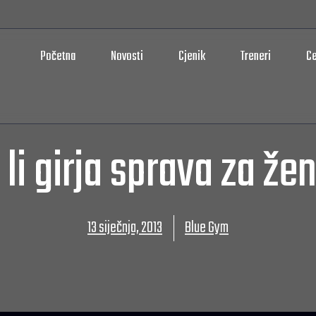
Početna
Novosti
Cjenik
Treneri
Ce
 li girja sprava za že
13 siječnja, 2013
Blue Gym