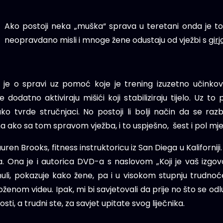
Ako postoji neka „muška“ sprava u teretani onda je t
neopravdano misli i mnoge žene odustaju od vježbi s
gir
eč je o spravi uz pomoć koje je trening izuzetno učinko
dodatno aktiviraju mišići koji stabiliziraju tijelo. Uz to
o tvrde stručnjaci. No postoji li bolji način da se ra
a ako sa tom spravom vježba, i to uspješno, šest i pol mj
ren Brooks, fitness instruktoricu iz San Diega u Kaliforniji. Z
. Ona je i autorica DVD-a s naslovom „Koji je vaš izgovo
uli, pokazuje kako žene, pa i u visokom stupnju trudno
ženom videu. Ipak, mi bi savjetovali da prije no što se odluči
sti, a trudni ste, za savjet upitate svog liječnika.