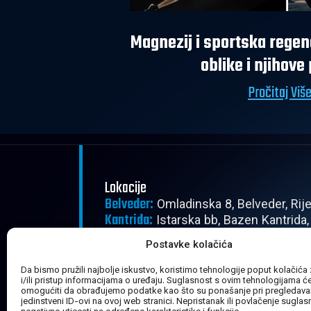
Magnezij i sportska regen
oblike i njihove
Pročitaj Viš
Lokacije
Belveder:
Omladinska 8, Belveder, Rij
Kantrida:
Istarska bb, Bazen Kantrida,
Radno vrijeme
Postavke kolačića
Pon - Pet:
08:00 - 22:30
Subota:
Da bismo pružili najbolje iskustvo, koristimo tehnologije poput kolačića
08:00 - 20:30
i/ili pristup informacijama o uređaju. Suglasnost s ovim tehnologijama 
Nedjelja:
Zatvoreno
omogućiti da obrađujemo podatke kao što su ponašanje pri pregledavanj
jedinstveni ID-ovi na ovoj web stranici. Nepristanak ili povlačenje sugla