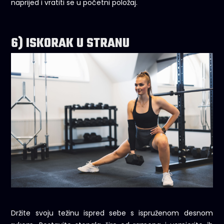
naprijed i vratiti se u početni položaj.
6) ISKORAK U STRANU
Držite svoju težinu ispred sebe s ispruženom desnom