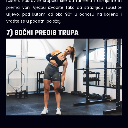
rukom. Postavite stopala šire od ramena i usmjerite ih
prema van. Vježbu izvodite tako da stražnjicu spustite
ulijevo, pod kutom od oko 90° u odnosu na koljeno i
vratite se u početni položaj.
7) BOČNI PREGIB TRUPA