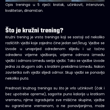
Opis treninga u 5 riječi: kratak, učinkovit, intenzivan,
kvalitetan, dinamičan.
Što je kružni trening?
Kružni trening je vrsta treninga koji se sastoji od nekoliko
različitih vježbi koje zajedno čine jedan set/krug. Vježbe se
izvode u unaprijed određenom slijedu i uz točno
određeno vrijeme vježbanja, vrijeme odmora između
vježbi i odmora između serija vježbi. Tako se vježbe izvode
jedna za drugom odn. s kratkim prekidima između. Nakon
završetka svih vježbi slijedi odmor. Skup vježbi se ponavlja
nekoliko puta.
Prednosti kružnog treninga su što je vrlo učinkovit (čak i
bez upotrebe opreme), sagorite puno kalorija u kratkom
vremenu, njime izgrađujete sve mišićne skupine, vježbe
su ograničene vremenom, a ne ponavljanjima, može