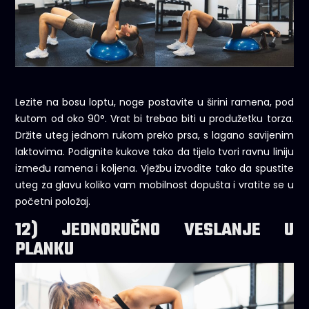
Lezite na bosu loptu, noge postavite u širini ramena, pod
kutom od oko 90°. Vrat bi trebao biti u produžetku torza.
Držite uteg jednom rukom preko prsa, s lagano savijenim
laktovima. Podignite kukove tako da tijelo tvori ravnu liniju
između ramena i koljena. Vježbu izvodite tako da spustite
uteg za glavu koliko vam mobilnost dopušta i vratite se u
početni položaj.
12) JEDNORUČNO VESLANJE U
PLANKU