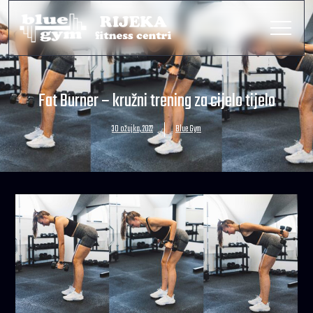
Fat Burner – kružni trening za cijelo tijelo
30 ožujka, 2022
Blue Gym