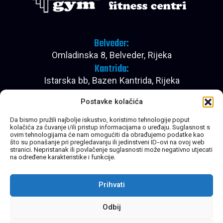
Belveder:
Omladinska 8, Belveder, Rijeka
Kantrida:
Istarska bb, Bazen Kantrida, Rijeka
Pon - Pet:
Postavke kolačića
08:00 - 22:30
Subota:
Da bismo pružili najbolje iskustvo, koristimo tehnologije poput
kolačića za čuvanje i/ili pristup informacijama o uređaju. Suglasnost s
08:00 - 20:30
ovim tehnologijama će nam omogućiti da obrađujemo podatke kao
Nedjelja:
što su ponašanje pri pregledavanju ili jedinstveni ID-ovi na ovoj web
stranici. Nepristanak ili povlačenje suglasnosti može negativno utjecati
Zatvoreno
na određene karakteristike i funkcije.
Prihvati
Brzi linkovi
Socijalne mreže
Početna
Facebook
Cjenik
Instagram
Kontakt
Novosti
Odbij