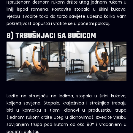
Ispruženom desnom rukom držite uteg jednom rukom u
liniji ispod ramena. Postavite stopala u širini kukova.
Vježbu izvodite tako da torzo savijete udesno koliko vam
pokretljivost dopušta i vratite se u početni položaj.
8) TRBUŠNJACI SA BUČICOM
Lezite na strunjaču na leđima, stopala u širini kukova,
koljena savijena. Stopala, kralježnica i stražnjica trebaju
biti u kontaktu s tlom, dlanovi u produžetku trupa
(jednom rukom držite uteg u dlanovima). Izvedite vježbu
savijanjem trupa pod kutom od oko 90° i vraćanjem u
početni položaj.