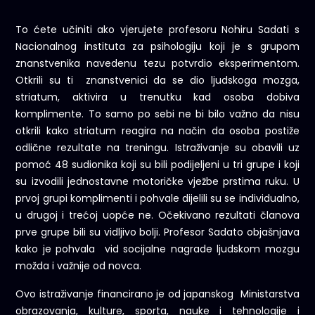
To ćete učiniti ako vjerujete profesoru Nohiru Sadati s
Nacionalnog instituta za psihologiju koji je s grupom
znanstvenika navedenu tezu potvrdio eksperimentom.
Otkrili su ti znanstvenici da se dio ljudskoga mozga,
striatum, aktivira u trenutku kad osoba dobiva
komplimente. To samo po sebi ne bi bilo važno da nisu
otkrili kako striatum reagira na način da osoba postiže
odlične rezultate na treningu. Istraživanje su obavili uz
pomoć 48 sudionika koji su bili podijeljeni u tri grupe i koji
su izvodili jednostavne motoričke vježbe prstima ruku. U
prvoj grupi komplimenti i pohvale dijelili su se individualno,
u drugoj i trećoj uopće ne. Očekivano rezultati članova
prve grupe bili su vidljivo bolji. Profesor Sadato objašnjava
kako je pohvala vid socijalne nagrade ljudskom mozgu
možda i važnije od novca.
Ovo istraživanje financirano je od japanskog Ministarstva
obrazovanja, kulture, sporta, nauke i tehnologije i