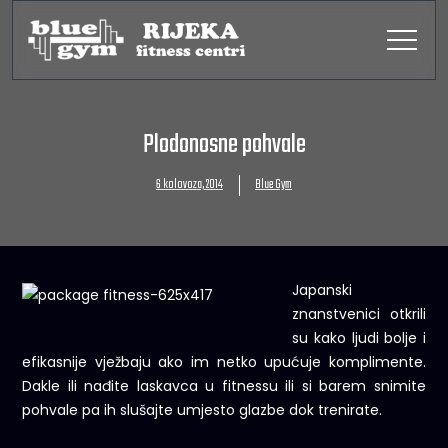
Plodonosne pohvale
6 kolovoza, 2014
Blue Gym
Japanski
znanstvenici otkrili
su kako ljudi bolje i
efikasnije vježbaju ako im netko upućuje komplimente.
Dakle ili nađite laskavca u fitnessu ili si barem snimite
pohvale pa ih slušajte umjesto glazbe dok trenirate.