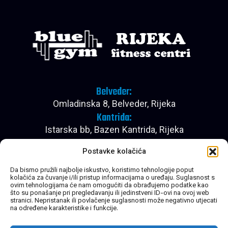
Belveder:
Omladinska 8, Belveder, Rijeka
Kantrida:
Istarska bb, Bazen Kantrida, Rijeka
Pon - Pet:
Postavke kolačića
08:00 - 22:30
Subota:
Da bismo pružili najbolje iskustvo, koristimo tehnologije poput
kolačića za čuvanje i/ili pristup informacijama o uređaju. Suglasnost s
08:00 - 20:30
ovim tehnologijama će nam omogućiti da obrađujemo podatke kao
Nedjelja:
što su ponašanje pri pregledavanju ili jedinstveni ID-ovi na ovoj web
stranici. Nepristanak ili povlačenje suglasnosti može negativno utjecati
Zatvoreno
na određene karakteristike i funkcije.