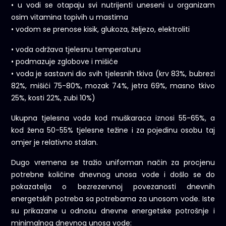
• u vodi se otapaju svi nutrijenti uneseni u organizam
osim vitamina topivih u mastima
• vodom se prenose kisik, glukoza, željezo, elektroliti
• voda održava tjelesnu temperaturu
• podmazuje zglobove i mišiće
• voda je sastavni dio svih tjelesnih tkiva (krv 83%, bubrezi
82%, mišići 75-80%, mozak 74%, jetra 69%, masno tkivo
25%, kosti 22%, zubi 10%)
Ukupna tjelesna voda kod muškaraca iznosi 55-65%, a
kod žena 50-55% tjelesne težine i za pojedinu osobu taj
omjer je relativno stalan.
Dugo vremena se tražio uniforman način za procjenu
potrebne količine dnevnog unosa vode i došlo se do
pokazatelja o bezrezervnoj povezanosti dnevnih
energetskih potreba sa potrebama za unosom vode. Iste
su prikazane u odnosu dnevne energetske potrošnje i
minimalnog dnevnog unosa vode: