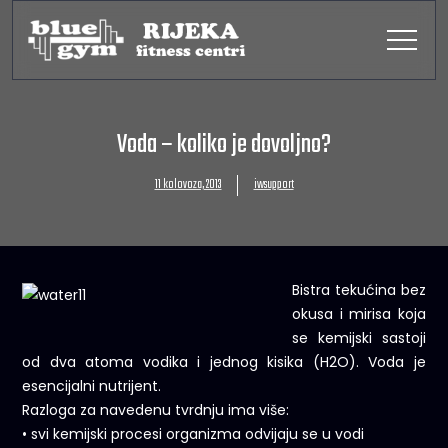
Voda – koliko je dovoljno?
11 kolovoza, 2013
iwsupport
Bistra tekućina bez
okusa i mirisa koja
se kemijski sastoji
od dva atoma vodika i jednog kisika (H2O). Voda je
esencijalni nutrijent.
Razloga za navedenu tvrdnju ima više:
• svi kemijski procesi organizma odvijaju se u vodi