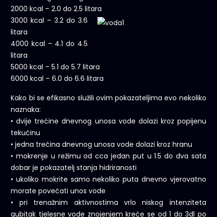
2000 kcal – 2.0 do 2.5 litara
3000 kcal – 3.2 do 3.6
litara
4000 kcal – 4.1 do 4.5
litara
5000 kcal – 5.1 do 5.7 litara
6000 kcal – 6.0 do 6.6 litara
Kako bi se efikasno služili ovim pokazateljima evo nekoliko
naznaka:
• dvije trećine dnevnog unosa vode dolazi kroz popijenu
tekućinu
• jedna trećina dnevnog unosa vode dolazi kroz hranu
• mokrenje u režimu od cca jedan put u 1.5 do dva sata
dobar je pokazatelj stanja hidriranosti
• ukoliko mokrite samo nekoliko puta dnevno vjerovatno
morate povećati unos vode
• pri trenažnim aktivnostima vrlo niskog intenziteta
gubitak tjelesne vode znojenjem kreće se od 1 do 3dl po