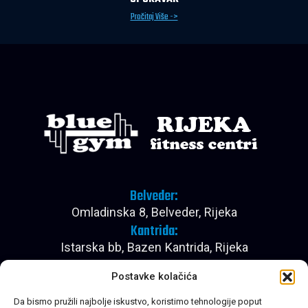
Pročitaj Više ->
Belveder:
Omladinska 8, Belveder, Rijeka
Kantrida:
Istarska bb, Bazen Kantrida, Rijeka
Pon - Pet:
Postavke kolačića
08:00 - 22:30
Subota:
Da bismo pružili najbolje iskustvo, koristimo tehnologije poput