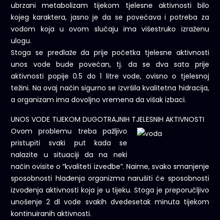
ubrzani metabolizam tijekom tjelesne aktivnosti bilo
kojeg karaktera, jasno je da se povećava i potreba za
vodom koja u ovom slučaju ima višestruko izraženu
ulogu.
Stoga se predlaže da prije početka tjelesne aktivnosti
unos vode bude povećan, tj. da se dva sata prije
aktivnosti popije 0.5 do 1 litre vode, ovisno o tjelesnoj
težini. Na ovaj način sigurno se izvršila kvalitetna hidracija,
a organizam ima dovoljno vremena da višak izbaci.
UNOS VODE TIJEKOM DUGOTRAJNIH TJELESNIH AKTIVNOSTI
Ovom problemu treba pažljivo
pristupiti svaki put kada se
nalazite u situaciji da na neki
način ovisite o “kvaliteti izvedbe”. Naime, svako smanjenje
sposobnosti hlađenja organizma narušiti će sposobnosti
izvođenja aktivnosti koja je u tijeku. Stoga je preporučljivo
unošenje 2 dl vode svakih dvedesetak minuta tijekom
kontinuiranih aktivnosti.