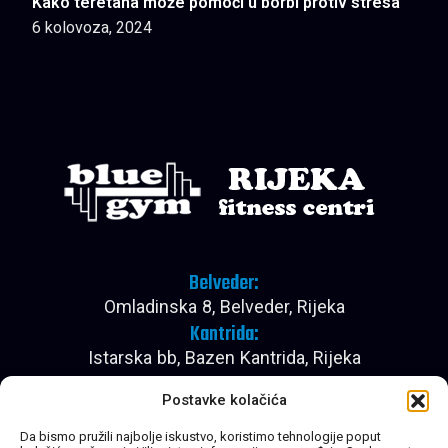
Kako teretana može pomoći u borbi protiv stresa
6 kolovoza, 2024
Belveder:
Omladinska 8, Belveder, Rijeka
Kantrida:
Istarska bb, Bazen Kantrida, Rijeka
Pon - Pet:
Postavke kolačića
08:00 - 22:30
Subota:
Da bismo pružili najbolje iskustvo, koristimo tehnologije poput