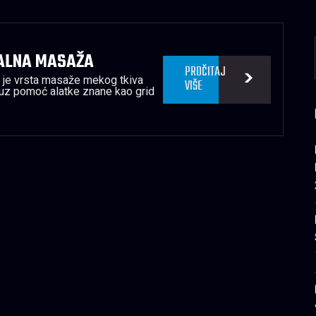
JALNA MASAŽA
PROČITAJ
ža je vrsta masaže mekog tkiva
VIŠE
 uz pomoć alatke znane kao grid