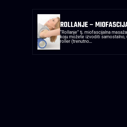
ROLLANJE – MIOFASCI
“Rollanje” tj. miofascijalna masa
koju možete izvoditi samostalno,
roller (trenutno…