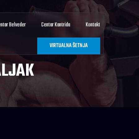
ntar Belveder
Centar Kantrida
Kontakt
VIRTUALNA ŠETNJA
ALJAK