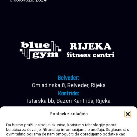
6 kolovoza, 2024
Belveder:
Omladinska 8, Belveder, Rijeka
Kantrida:
Istarska bb, Bazen Kantrida, Rijeka
Pon - Pet:
Postavke kolačića
08:00 - 22:30
Subota:
Da bismo pružili najbolje iskustvo, koristimo tehnologije poput
kolačića za čuvanje i/ili pristup informacijama o uređaju. Suglasnost s
08:00 - 20:30
ovim tehnologijama će nam omogućiti da obrađujemo podatke kao