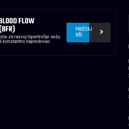
 BLOOD FLOW
(BFR)
PROČITAJ
VIŠE
ste za razvoj hipertrofije sežu
š konstantno napredovao