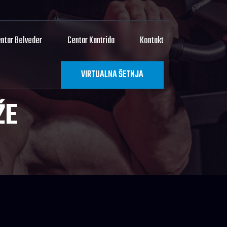
ntar Belveder
Centar Kantrida
Kontakt
VIRTUALNA ŠETNJA
ŽE