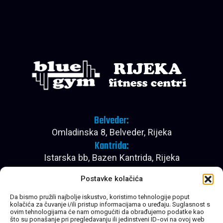
Belveder:
Omladinska 8, Belveder, Rijeka
Kantrida:
Istarska bb, Bazen Kantrida, Rijeka
Pon - Pet:
Postavke kolačića
08:00 - 22:30
Subota:
Da bismo pružili najbolje iskustvo, koristimo tehnologije poput
kolačića za čuvanje i/ili pristup informacijama o uređaju. Suglasnost s
08:00 - 20:30
ovim tehnologijama će nam omogućiti da obrađujemo podatke kao
Nedjelja:
što su ponašanje pri pregledavanju ili jedinstveni ID-ovi na ovoj web