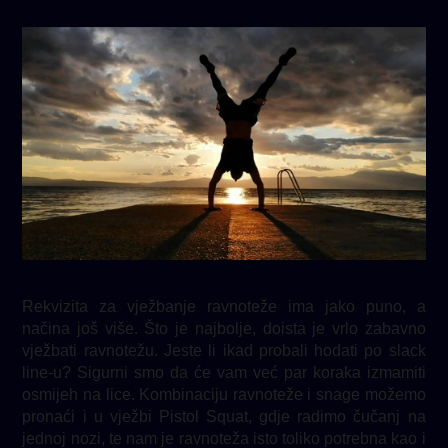
Rekvizita za vježbanje ravnoteže ima jako puno, a
načina još više. Što je najbolje, doista je vrlo zabavno
vježbati ravnotežu. Jeste li ikad probali hodati po slack
line-u? Sigurni smo da će vam već par koraka izmamiti
osmijeh na lice. Kombinaciju ravnoteže i snage možemo
pronaći i u vježbi Pistol Squat, gdje radimo čučanj na
jednoj nozi, te nam je ravnoteža isto toliko potrebna kao i