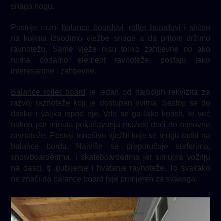
snaga nogu.
Postoje razni
balance boardovi
,
roller boardovi
i
slično
na kojima izvodimo vježbe snage a da pritom držimo
ravnotežu. Same vježe nisu toliko zahtjevne no ako
njima dodamo element ravnoteže, postaju jako
interesantne i zahtjevne.
Balance roller board
je jedan od najboljih rekvizita za
razvoj raznoteže koji je dostupan svima. Sastoji se do
daske i valjka ispod nje. Vrlo se ga lako koristi, te već
nakon par minuta pokušavanja možete doći do osnovne
ravnoteže. Postoji mnoštvo vježbi koje se mogu raditi na
balance bordu. Najviše se preporučuje surferima,
snowboarderima, i skateboarderima jer simulira vožnju
na dasci, tj. gubljenje i hvatanje ravnoteže. To svakako
ne znači da balance board nije primjeren za svakoga.