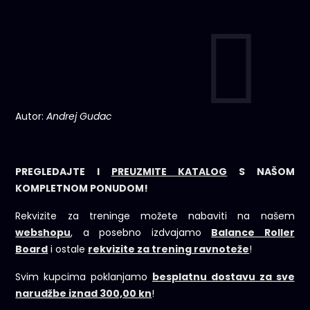
Autor:
Andrej Gudac
PREGLEDAJTE I
PREUZMITE KATALOG
S NAŠOM
KOMPLETNOM PONUDOM!
Rekvizite za treninge možete nabaviti na našem
webshopu
, a posebno izdvajamo
Balance Roller
Board
i ostale
rekvizite za trening ravnoteže
!
Svim kupcima poklanjamo
besplatnu dostavu za sve
narudžbe iznad 300,00 kn
!