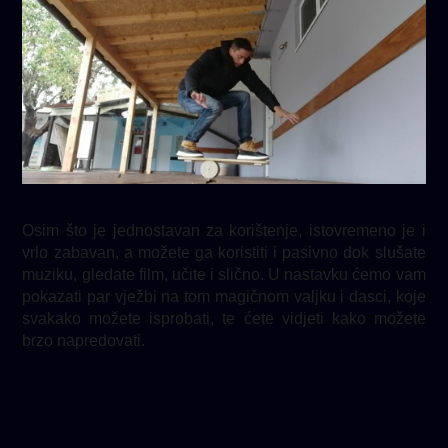
Osim što je jednostavan za korištenje, istovremeno je i
vrlo zabavan, a možete ga koristiti i pasivno dok slušate
muziku, gledate film, učite i slično. U nastavku ćemo vam
pokazati par vježbi na tom magičnom valjku i dasci, koje
svakako možete isprobati, te ćete vidjeti kako možete
brzo napredovati.