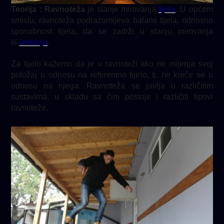
Teorija : Ravnoteža
je stanje mirovanja
tijela
. U općem
smislu, ravnoteža podrazumijeva balans tijela, odnosno
sposobnost tijela, da se zadrži u stanju mirovanja
ili
kretanja
.
Za tijelo kažemo da je u ravnoteži ako ne mijenja svoj
položaj u odnosu na referentno tijelo, tj. ne kreće se u
odnosu na njega. Ravnoteža se javlja u različitim
sustavima, u skladu sa čim postoje i različiti tipovi
ravnoteže.