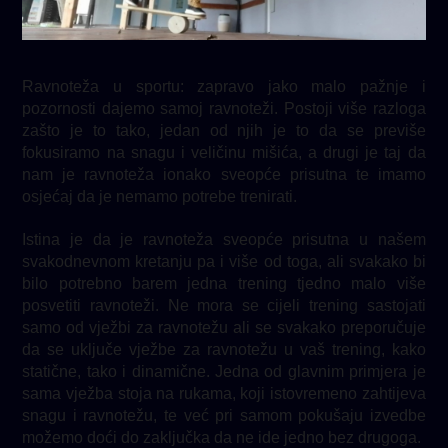
Ravnoteža u sportu: zapravo jako malo pažnje i
pozornosti dajemo samoj ravnoteži. Postoji više razloga
zašto je to tako, jedan od njih je to da se previše
fokusiramo na snagu i veličinu mišića, a drugi je taj da
nam je ravnoteža ionako sveopće prisutna te imamo
osjećaj da je nemamo potrebe trenirati.
Istina je da je ravnoteža sveopće prisutna u našem
svakodnevnom kretanju pa i više od toga, ali svakako bi
bilo potrebno barem jedna trening tjedno malo više
posvetiti ravnoteži. Ne mora se cijeli trening sastojati
samo od vježbi za ravnotežu ali se svakako preporučuje
da se uključe vježbe za ravnotežu u vaš trening, kako
statične, tako i dinamične. Jedna od glavnim primjera je
sama vježba stoja na rukama, koji istovremeno zahtijeva
snagu i ravnotežu, te već pri samom pokušaju izvedbe
možemo doći do zaključka da ne ide jedno bez drugoga.