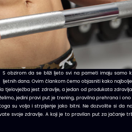
S obzirom da se bliži ljeto svi na pameti imaju samo k
ljetnih dana. Ovim člankom ćemo objasniti kako najbolje i
 da tjelovježba jest zdravlje, a jedan od produkata zdravlja 
želimo, jedini pravi put je trening, pravilna prehrana i ono 
toga su volja i strpljenje jako bitni. Ne dozvolite si da
vate svoje zdravlje. A koji je to pravilan put za jačanje 