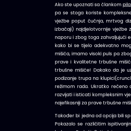
Ako ste upoznati sa člankom
pil
pa se stoga koriste kompleksne 
vježbe poput čučnja, mrtvog diza
izbačaji) najdjelotvornije vježbe z
naporu i zbog toga zahvaljujući e
kako bi se tijelo adekvatno mo
mišića, imamo visoki puls pa zbog
prave i kvalitetne trbušne miši
trbušne mišiće! Dakako da je u
podizanje trupa na klupici(crunc
režimom rada. Ukratko rečeno d
razvijati i isticati kompleksnim 
najefikasniji za prave trbušne miš
Također bi jedna od opcija bili spr
Pokazalo se različitim ispitiva