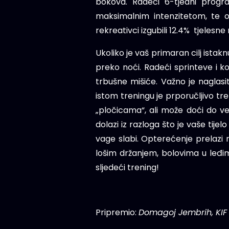
bokova. Radeći 6-tjedni progra
maksimalnim intenzitetom, te 
rekreativci izgubili 12.4% tjelesn
Ukoliko je vaš primaran cilj istak
preko noći. Radeći sprinteve i k
trbušne mišiće. Važno je naglasi
istom treningu je prporučljivo tr
„pločicama“, ali može doći do ve
dolazi iz razloga što je vaše tije
vage slabi. Opterećenje prelazi n
lošim držanjem, bolovima u leđim
sljedeći trening!
Pripremio:
Domagoj Jembrih, KIF