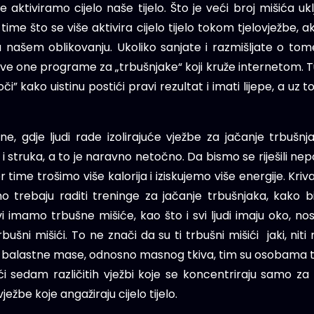
 aktiviramo cijelo naše tijelo. Što je veći broj mišića uk
ime što se više aktivira cijelo tijelo tokom tjelovježbe, ak
r u našem oblikovanju. Ukoliko sanjate i razmišljate o tom
e one programe za „trbušnjake“ koji kruže internetom. Tu
i” kako uistinu postići pravi rezultat i imati lijepe, a uz 
 gdje ljudi rade izolirajuće vježbe za jačanje trbušnj
struka, a to je naravno netočno. Da bismo se riješili nepo
jer time trošimo više kalorija i iziskujemo više energije. Kr
ebaju raditi treninge za jačanje trbušnjaka, kako bi d
 imamo trbušne mišiće, kao što i svi ljudi imaju oko, no
bušni mišići. To ne znači da su ti trbušni mišići jaki, niti
balastne mase, odnosno masnog tkiva, tim su osobama trbu
sedam različitih vježbi koje se koncentriraju samo za tr
ježbe koje angažiraju cijelo tijelo.