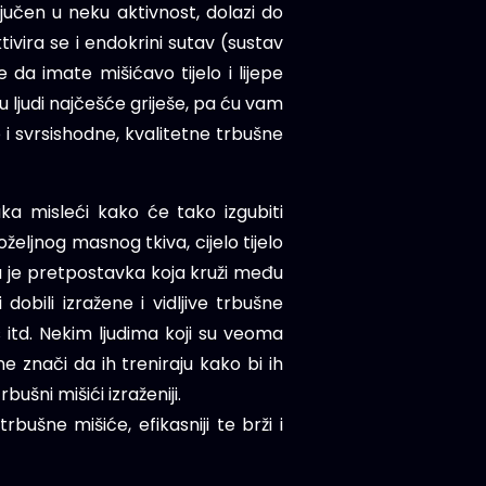
ljučen u neku aktivnost, dolazi do
tivira se i endokrini sutav (sustav
e da imate mišićavo tijelo i lijepe
 ljudi najčešće griješe, pa ću vam
to i svrsishodne, kvalitetne trbušne
aka misleći kako će tako izgubiti
željnog masnog tkiva, cijelo tijelo
iva je pretpostavka koja kruži među
obili izražene i vidljive trbušne
s itd. Nekim ljudima koji su veoma
 ne znači da ih treniraju kako bi ih
šni mišići izraženiji.
bušne mišiće, efikasniji te brži i