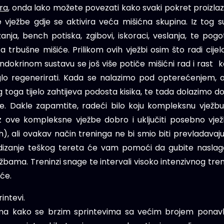
ara
, onda lako možete povezati kako svaki pokret proizlazi 
vježbe gdje se aktivira veća mišićna skupina. Iz tog s
nja, bench potiska, zgibovi, iskoraci, veslanja, te pogo
a trbušne mišiće. Prilikom ovih vježbi osim što radi cijelo 
ndokrinom sustavu se još više potiče mišićni rad i rast 
glo regenerirati. Kada se nalazimo pod opterećenjem, a
 toga tijelo zahtijeva podosta kisika, te tada dolazimo do 
će. Dakle zapamtite, radeći bilo koju kompleksnu vježb
z ove kompleksne vježbe dobro i uključiti posebno vjež
h), ali ovakav način treninga ne bi smio biti prevladav
izanje teškog tereta će vam pomoći da gubite naslage
vježbama. Treninzi snage te intervali visoko intenzivnog t
iće.
intevi.
njima kako se brzim sprintevima sa većim brojem ponav