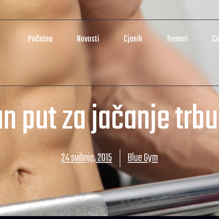
Početna
Novosti
Cjenik
Treneri
Ce
an put za jačanje trb
24 svibnja, 2015
Blue Gym