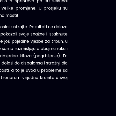
adilo 6 sprinteva po 30 sekundi
velike promjene. U prosjeku su
ama masti!
sla i ustrajte. Rezultati ne dolaze
pokazali svoje snažne i istaknute
e još pojedine vježbe za trbuh, u
o samo razmišljaju o obujmu ruku i
imjerice kifoza (pogrbljenje). To
dolazi do disbalansa i stražnji dio
abosti, a to je uvod u probleme sa
trenera i vrijedno krenite u svoj