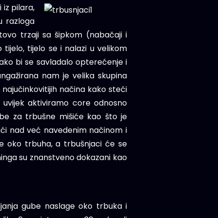
iz pilara,
u razloga
tovo trzaji sa šipkom (nabačaji i
tijelo, tijelo se i nalazi u velikom
kako bi se savladalo opterećenje i
ngažirana nam je velika skupina
najučinkovitijih načina kako steći
u uvijek aktiviramo core odnosno
be za trbušne mišiće kao što je
ajući nad već navedenim načinom i
 oko trbuha, a trbušnjaci će se
reninga su znanstveno dokazani kao
ljanja gube naslage oko trbuka i