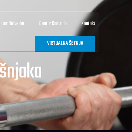
ntar Belveder
Centar Kantrida
Kontakt
VIRTUALNA ŠETNJA
ušnjaka