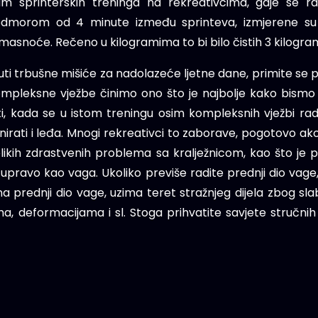
m sprinterskih treninga na rekreativcima, gdje se r
odmorom od 4 minute između sprinteva, izmjerene su 
e masnoće. Rečeno u kilogramima to bi bilo čistih 3 kilogr
nuti trbušne mišiće za nadolazeće ljetne dane, primite se po
ompleksne vježbe činimo ono što je najbolje kako bismo 
ti, kada se u istom treningu osim kompleksnih vježbi rad
enirati i leđa. Mnogi rekreativci to zaborave, pogotovo ak
likih zdrastvenih problema sa kralježnicom, kao što je pr
lo upravo kao vaga. Ukoliko previše radite prednji dio vage, 
a prednji dio vage, uzima teret stražnjeg dijela zbog sl
a, deformacijama i sl. Stoga prihvatite savjete stručnih 