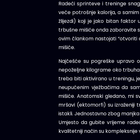
Radeći sprinteve i treninge snage
veće potrošnje kalorija, a samim t
žlijezdi) koji je jako bitan fakto
trbušne mišiće onda zaboravite sv
ovim člankom nastojati “otvoriti oč
mišiće.
Najčešće su pogreške upravo one,
nepoželjne kilograme oko trbuha i 
treba biti aktivirano u treningu, 
neupućenim vježbačima da samo tr
mišiće. Anatomski gledano, mi svi
mršavi (ektomorfi) su izraženiji tr
istakli. Jednostavno zbog manjka 
Umjesto da gubite vrijeme radeći 
kvalitetniji način su kompleksnije v